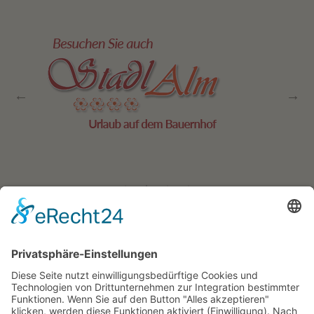
Residence Geigerhof***
Gerda
∎
Kircher
Karerseestrasse 124
I-39056
∎
∎
Welschnofen
Südtirol/Italien
∎
Tel. + Fax
0039 340 401