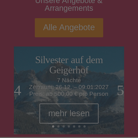
Unsere
Angebote
&
Arrangements
Alle Angebote
Silvester auf dem
Geigerhof
7 Nächte
Zeitraum: 26.12. – 09.01.2027
Preis: ab 500,00 € pro Person
mehr lesen