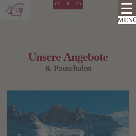
de
it
en
Unsere Angebote
& Pauschalen