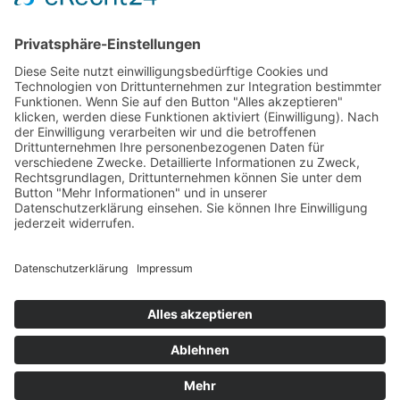
Residence Geigerhof***
Gerda
∎
Kircher
Karerseestrasse 124
I-39056
∎
∎
Welschnofen
Südtirol/Italien
∎
Tel. + Fax
0039 340 401
6259
info@geigerhof.it
∎

Anfahrt
© Residence Geigerhof***
Impressum
Datenschutz
powered by