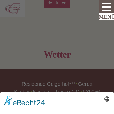
de
it
en
Wetter
Residence Geigerhof***
Gerda
∎
Kircher
Karerseestrasse 124
I-39056
∎
∎
Welschnofen
Südtirol/Italien
∎
Tel. + Fax
0039 340 401
6259
info@geigerhof.it
∎