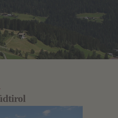
m
dtirol