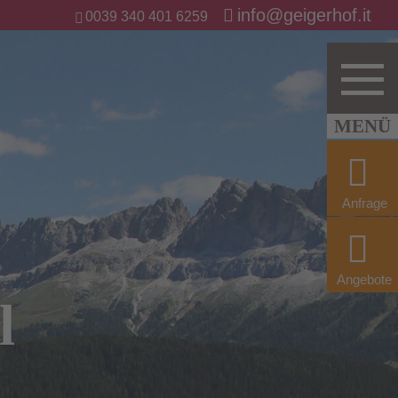
info@geigerhof.it
0039 340 401 6259
Anfrage
Angebote
l