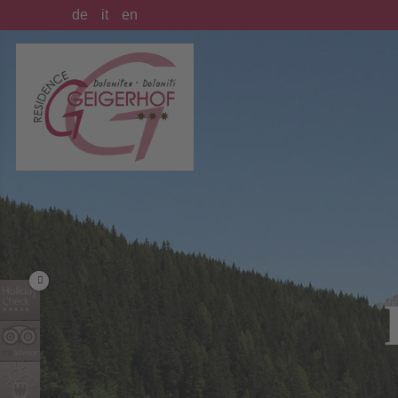
de
it
en