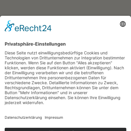
Residence Geigerhof***
Gerda
∎
Kircher
Karerseestrasse 124
I-39056
∎
∎
Welschnofen
Südtirol/Italien
∎
Tel. + Fax
0039 340 401
6259
info@geigerhof.it
∎

Anfahrt
© Residence Geigerhof***
Impressum