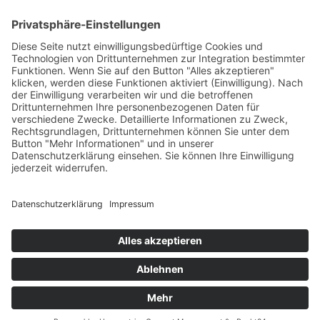
Residence Geigerhof***
Gerda
∎
Kircher
Karerseestrasse 124
I-39056
∎
∎
Welschnofen
Südtirol/Italien
∎
Tel. + Fax
0039 340 401
6259
info@geigerhof.it
∎

Anfahrt
© Residence Geigerhof***
Impressum
Datenschutz
powered by