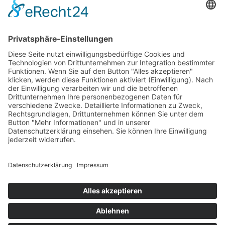
Residence Geigerhof***
Gerda
∎
Kircher
Karerseestrasse 124
I-39056
∎
∎
Welschnofen
Südtirol/Italien
∎
Tel. + Fax
0039 340 401
6259
info@geigerhof.it
∎

Anfahrt
© Residence Geigerhof***
Impressum
Datenschutz
powered by