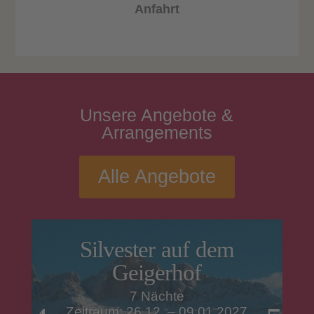
Anfahrt
Unsere
Angebote
&
Arrangements
Alle Angebote
Silvester auf dem
Geigerhof
7 Nächte
Zeitraum: 26.12. – 09.01.2027