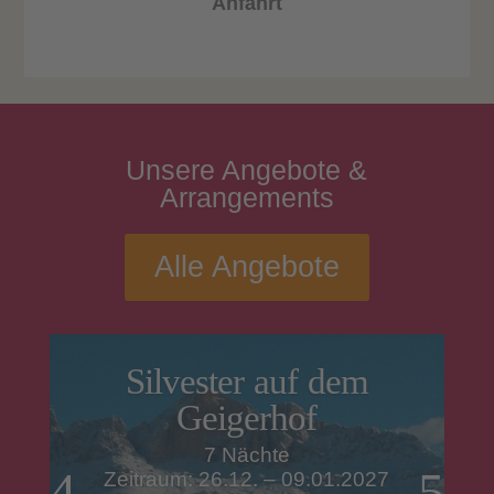
Anfahrt
Unsere
Angebote
&
Arrangements
Alle Angebote
Silvester auf dem
Geigerhof
7 Nächte
Zeitraum: 26.12. – 09.01.2027