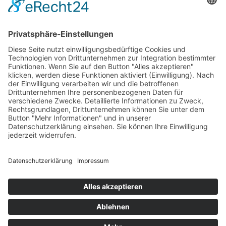
Residence Geigerhof***
Gerda
∎
Kircher
Karerseestrasse 124
I-39056
∎
∎
Welschnofen
Südtirol/Italien
∎
Tel. + Fax
0039 340 401
6259
info@geigerhof.it
∎

Anfahrt
© Residence Geigerhof***
Impressum
Datenschutz
powered by