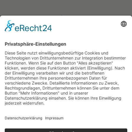
Residence Geigerhof***
Gerda
∎
Kircher
Karerseestrasse 124
I-39056
∎
∎
Welschnofen
Südtirol/Italien
∎
Tel. + Fax
0039 340 401
6259
info@geigerhof.it
∎

Anfahrt
© Residence Geigerhof***
Impressum