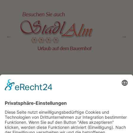
Residence Geigerhof***
Gerda
∎
Kircher
Karerseestrasse 124
I-39056
∎
∎
Welschnofen
Südtirol/Italien
∎
Tel. + Fax
0039 340 401
6259
info@geigerhof.it
∎