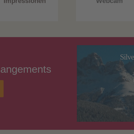
Impressionen
Webcam
Silv
rangements