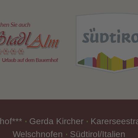
hof***
Gerda Kircher
Karerseestr
∎
∎
Welschnofen
Südtirol/Italien
∎