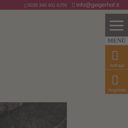
info@geigerhof.it
0039 340 401 6259
Anfrage
Angebote