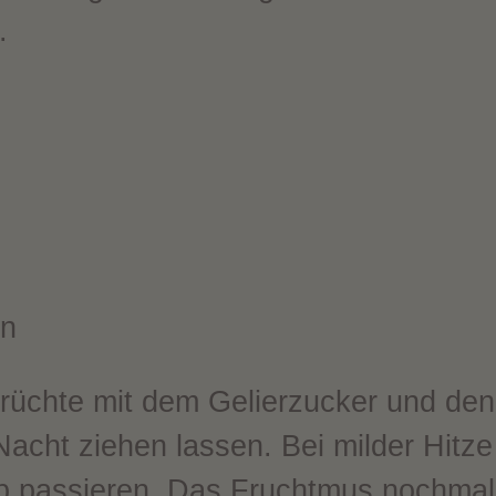
.
n
Früchte mit dem Gelierzucker und d
acht ziehen lassen. Bei milder Hitz
eb passieren. Das Fruchtmus nochma