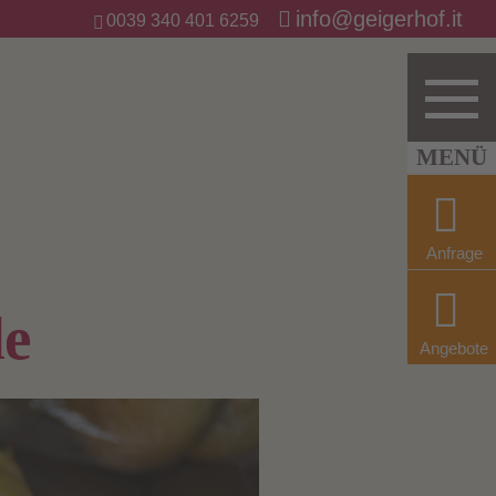
info@geigerhof.it
0039 340 401 6259
Anfrage
de
Angebote