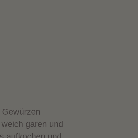
en Gewürzen
e weich garen und
ls aufkochen und