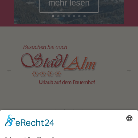
mehr lesen
Residence Geigerhof***
Gerda
∎