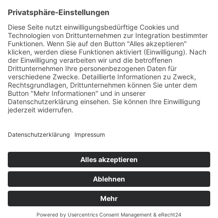
Residence Geigerhof***
Gerda
∎
Kircher
Karerseestrasse 124
I-39056
∎
∎
Welschnofen
Südtirol/Italien
∎
Tel. + Fax
0039 340 401
6259
info@geigerhof.it
∎

Anfahrt
© Residence Geigerhof***
Impressum
Datenschutz
powered by