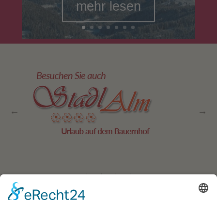
mehr lesen
Residence Geigerhof***
Gerda
∎