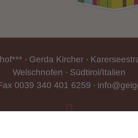
hof***
Gerda Kircher
Karerseestr
∎
∎
Welschnofen
Südtirol/Italien
∎
 Fax
0039 340 401 6259
info@geige
∎

Anfahrt