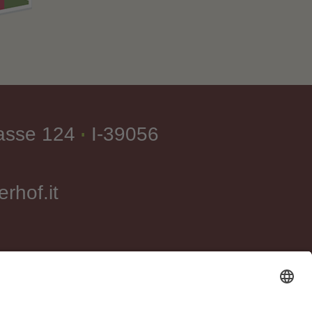
asse 124
I-39056
∎
rhof.it