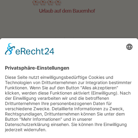
Residence Geigerhof***
Gerda
∎
Kircher
Karerseestrasse 124
I-39056
∎
∎
Welschnofen
Südtirol/Italien
∎
Tel. + Fax
0039 340 401
6259
info@geigerhof.it
∎
