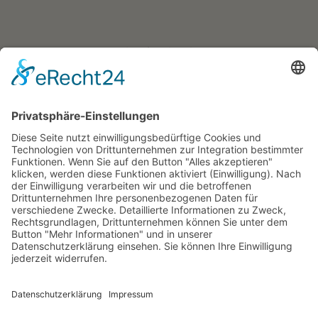
Residence Geigerhof***
Gerda
∎
Kircher
Karerseestrasse 124
I-39056
∎
∎
Welschnofen
Südtirol/Italien
∎
Tel. + Fax
0039 340 401
6259
info@geigerhof.it
∎

Anfahrt