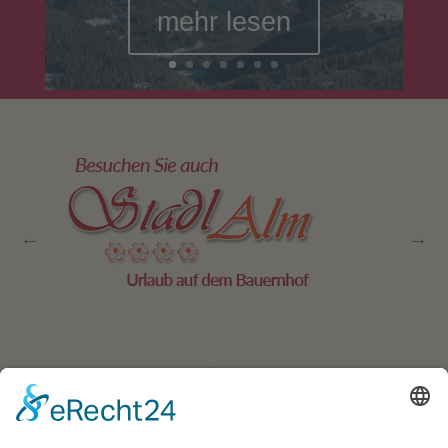
mehr lesen
Residence Geigerhof***
Gerda
∎