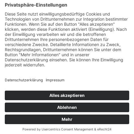
Kircher
Karerseestrasse 124
I-39056
∎
∎
Welschnofen
Südtirol/Italien
∎
Tel. + Fax
0039 340 401
6259
info@geigerhof.it
∎

Anfahrt
© Residence Geigerhof***
Impressum
Datenschutz
powered by