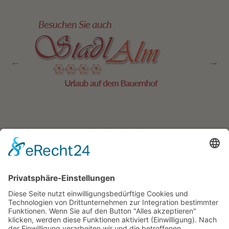
Residence Geigerhof***
Gerda
∎
Kircher
Karerseestrasse 124
I-39056
∎
∎
Welschnofen
Südtirol/Italien
∎
Tel. + Fax
0039 340 401
6259
info@geigerhof.it
∎