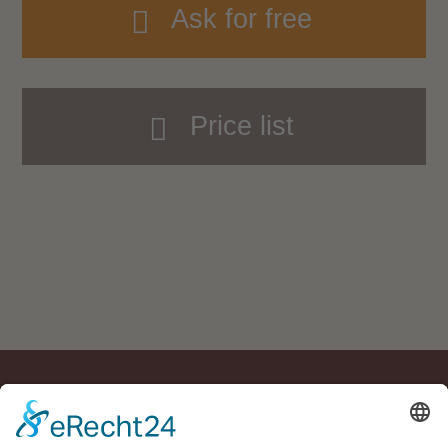
Ask for free
Price list
Residence Geigerhof***
Gerda
∎
Kircher
Via Carezza 124
I-39056 Nova
∎
∎