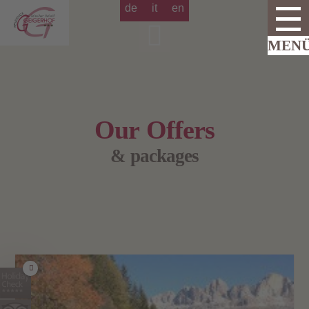
de
it
en
Our Offers
& packages