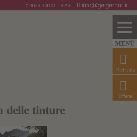
info@geigerhof.it
0039 340 401 6259
Richiesta
Offerte
 delle tinture