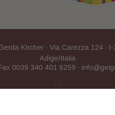
Gerda Kircher
Via Carezza 124
I
∎
∎
Adige/Italia
 Fax
0039 340 401 6259
info@geige
∎

Come arrivare