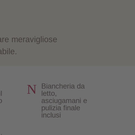
are meravigliose
abile.
N
Biancheria da
l
letto,
o
asciugamani e
pulizia finale
inclusi