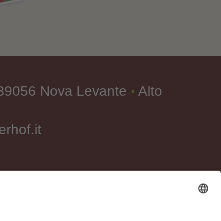
-39056 Nova Levante
Alto
∎
rhof.it