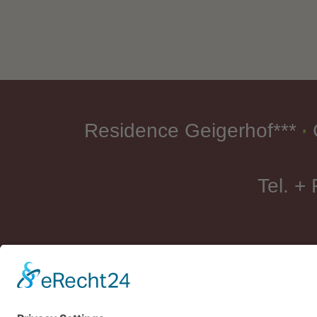
Residence Geigerhof***
∎
Tel. +