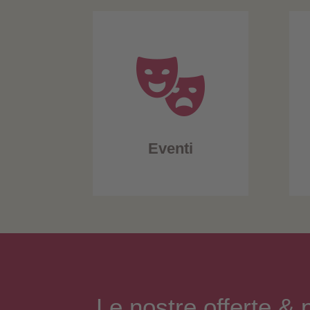
Eventi
Le nostre
offerte
& p