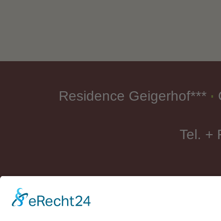
Residence Geigerhof***
∎
Tel. +