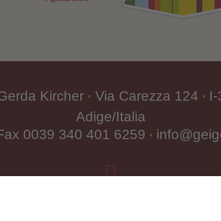
Gerda Kircher
Via Carezza 124
I
∎
∎
Adige/Italia
 Fax
0039 340 401 6259
info@geige
∎

Come arrivare