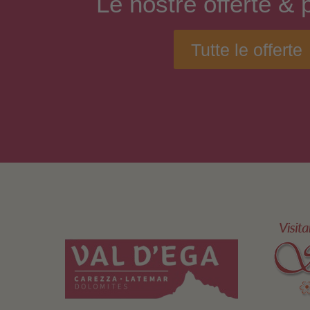
Le nostre
offerte
& p
Tutte le offerte