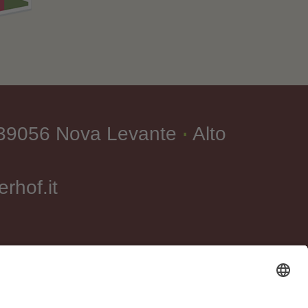
-39056 Nova Levante
Alto
∎
rhof.it