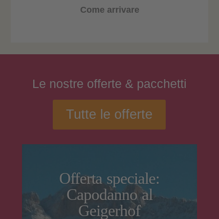
Come arrivare
Le nostre
offerte
& pacchetti
Tutte le offerte
Offerta speciale:
Capodanno al
Geigerhof