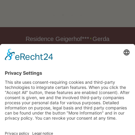
Residence Geigerhof***
Gerda
∎
Kircher
Via Carezza 124
I-39056 Nova
∎
∎
Levante
Alto Adige/Italia
∎
Tel. + Fax
0039 340 401
6259
info@geigerhof.it
∎

Come arrivare
Residence Geigerhof